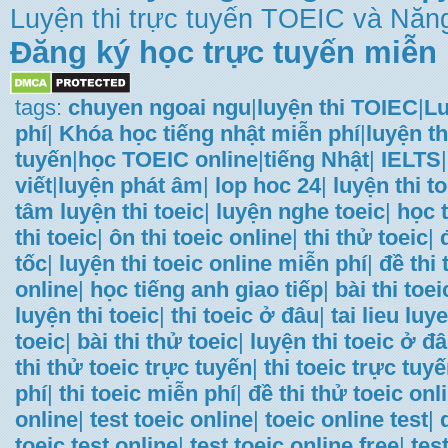
Luyện thi trực tuyến TOEIC và Năng
Đăng ký học trực tuyến miễn 
tags:
chuyen ngoai ngu
|
luyện thi TOIEC
|
Lu
phí
|
Khóa học tiếng nhật miễn phí
|
luyện th
tuyến
|
học TOEIC online
|
tiếng Nhật
|
IELTS
|
viết
|
luyện phát âm
|
lop hoc 24
|
luyện thi t
tâm luyện thi toeic
|
luyện nghe toeic
|
học t
thi toeic
|
ôn thi toeic online
|
thi thử toeic
|
tốc
|
luyện thi toeic online miễn phí
|
đề thi
online
|
học tiếng anh giao tiếp
|
bài thi toei
luyện thi toeic
|
thi toeic ở đâu
|
tai lieu luye
toeic
|
bài thi thử toeic
|
luyện thi toeic ở đ
thi thử toeic trực tuyến
|
thi toeic trực tuy
phí
|
thi toeic miễn phí
|
đề thi thử toeic onl
online
|
test toeic online
|
toeic online test
|
toeic test online
|
test toeic online free
|
tes