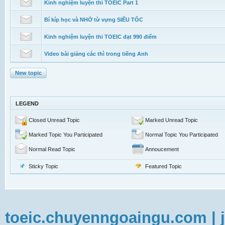
Kinh nghiệm luyện thi TOEIC Part 1
Bí kíp học và NHỚ từ vựng SIÊU TỐC
Kinh nghiệm luyện thi TOEIC đạt 990 điểm
Video bài giảng các thì trong tiếng Anh
New topic
LEGEND
Closed Unread Topic
Marked Unread Topic
Marked Topic You Participated
Normal Topic You Participated
Normal Read Topic
Annoucement
Sticky Topic
Featured Topic
toeic.chuyenngoaingu.com
|