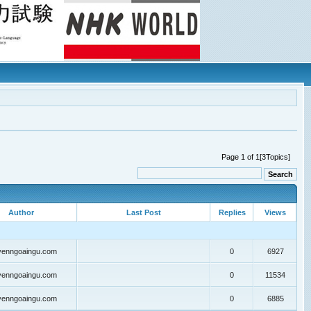
Page 1 of 1[3Topics]
Author
Last Post
Replies
Views
yenngoaingu.com
0
6927
yenngoaingu.com
0
11534
yenngoaingu.com
0
6885