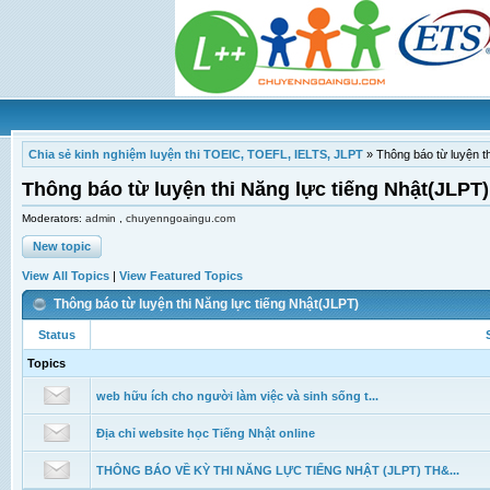
Chia sẻ kinh nghiệm luyện thi TOEIC, TOEFL, IELTS, JLPT
»
Thông báo từ luyện t
Thông báo từ luyện thi Năng lực tiếng Nhật(JLPT)
Moderators:
admin
,
chuyenngoaingu.com
New topic
View All Topics
|
View Featured Topics
Thông báo từ luyện thi Năng lực tiếng Nhật(JLPT)
Status
Topics
web hữu ích cho người làm việc và sinh sống t...
Địa chỉ website học Tiếng Nhật online
THÔNG BÁO VỀ KỲ THI NĂNG LỰC TIẾNG NHẬT (JLPT) TH&...