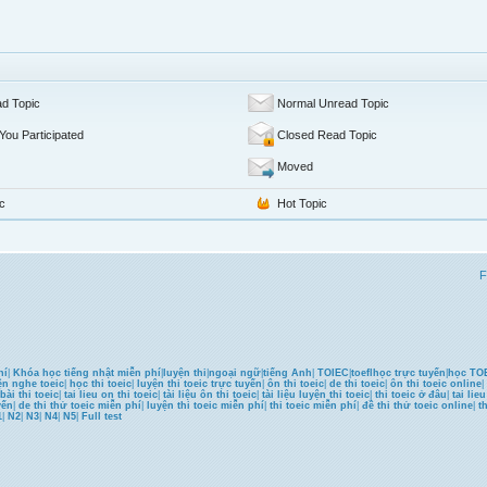
d Topic
Normal Unread Topic
You Participated
Closed Read Topic
Moved
c
Hot Topic
F
hí
|
Khóa học tiếng nhật miễn phí
|
luyện thi
|
ngoại ngữ
|
tiếng Anh
|
TOIEC
|
toefl
học trực tuyến
|
học TOE
ện nghe toeic
|
học thi toeic
|
luyện thi toeic trực tuyến
|
ôn thi toeic
|
de thi toeic
|
ôn thi toeic online
|
bài thi toeic
|
tai lieu on thi toeic
|
tài liệu ôn thi toeic
|
tài liệu luyện thi toeic
|
thi toeic ở đâu
|
tai lie
yến
|
de thi thử toeic miễn phí
|
luyện thi toeic miễn phí
|
thi toeic miễn phí
|
đề thi thử toeic online
|
t
1
|
N2
|
N3
|
N4
|
N5
|
Full test