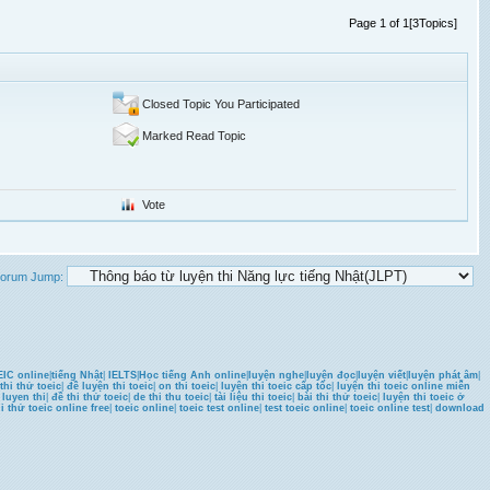
Page 1 of 1[3Topics]
Closed Topic You Participated
Marked Read Topic
Vote
orum Jump:
IC online
|
tiếng Nhật
|
IELTS
|
Học tiếng Anh online
|
luyện nghe
|
luyện đọc
|
luyện viết
|
luyện phát âm
|
thi thử toeic
|
đề luyện thi toeic
|
on thi toeic
|
luyện thi toeic cấp tốc
|
luyện thi toeic online miễn
u luyen thi
|
đề thi thử toeic
|
de thi thu toeic
|
tài liệu thi toeic
|
bài thi thử toeic
|
luyện thi toeic ở
hi thử toeic online free
|
toeic online
|
toeic test online
|
test toeic online
|
toeic online test
|
download