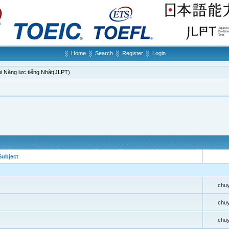
Home
Search
Register
Login
hi Năng lực tiếng Nhật(JLPT)
Subject
chu
chu
chu