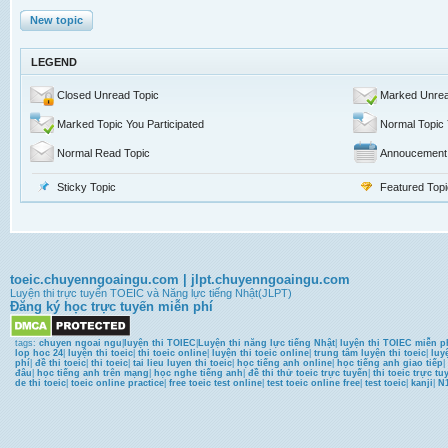
New topic
LEGEND
Closed Unread Topic
Marked Unrea
Marked Topic You Participated
Normal Topic 
Normal Read Topic
Annoucement
Sticky Topic
Featured Topi
toeic.chuyenngoaingu.com
|
jlpt.chuyenngoaingu.com
Luyện thi trực tuyến TOEIC và Năng lực tiếng Nhật(JLPT)
Đăng ký học trực tuyến miễn phí
tags:
chuyen ngoai ngu
|
luyện thi TOIEC
|
Luyện thi năng lực tiếng Nhật
|
luyện thi TOIEC miễn p
lop hoc 24
|
luyện thi toeic
|
thi toeic online
|
luyện thi toeic online
|
trung tâm luyện thi toeic
|
luy
phí
|
đề thi toeic
|
thi toeic
|
tai lieu luyen thi toeic
|
học tiếng anh online
|
học tiếng anh giao tiếp
|
đâu
|
học tiếng anh trên mạng
|
học nghe tiếng anh
|
đề thi thử toeic trực tuyến
|
thi toeic trực tu
de thi toeic
|
toeic online practice
|
free toeic test online
|
test toeic online free
|
test toeic
|
kanji
|
N