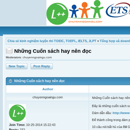
Chia sẻ kinh nghiệm luyện thi TOEIC, TOEFL, IELTS, JLPT
»
Tổng hợp và downl
Những Cuốn sách hay nên đọc
Moderators:
chuyenngoaingu.com
New Topic
Post Reply
Những Cuốn sách hay nên đọc
Author
chuyenngoaingu.com
Những Cuốn sách hay nên
Đây là những cuốn sách sư
Dám dẫn đầu:
http://www
Để thành công trong đàm 
Join Time:
10-25-2014 15:22:43
10 câu nói bất hủ của Bill 
Posts:
232