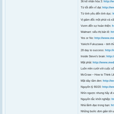
36 kế nhân hòa 3:
http:/
Từ tốt đến vĩ đại:
http://
Từ tình yêu đến tình dục:
Vị giám đốc một phút và x
Vươn đến sự hoàn thiện:
h
Walmart: siêu thị bán lẻ:
ht
Yes or No:
http://www.m
Yukichi Fukuzawa – tinh t
28 day to success:
http:
Inside Steve’s brain:
http:
Mặt phải:
http://www.me
Luôn mỉm cười với cuộc s
McGraw – How to Think Li
Mặt dày tâm đen:
http://
Nguyên lý 80/20:
http://
Nhìn ngược nhưng hãy đi 
Nguyên tắc khởi nghiệp:
h
Nhà lãnh đạo trong bạn:
ht
Những bước đơn giản tới