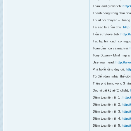
Think and grow rich:
http
Thành công trong đàm ph
Thuật nói chuyện – Hoàng
Tại sao lại chần chừ:
http
Tiểu sử Steve Job:
http:
Tạo lập tính cách con ngư
Toàn cầu hóa và mặt trái:
Tony Buzan – Mind map an
Use your head:
http://w
Phá bỏ lề lối tư duy cũ:
htt
Từ điển danh nhân thế giới
Triệu phú trong vòng 3 nă
Đọc vị bất kỳ ai (English):
Điềm tựa niềm tin 1 :
http:
Điềm tựa niềm tin 2:
http:
Điểm tựa niềm tin 3:
http:
Điểm tựa niềm tin 4:
http:
Điềm tựa niềm tin 5:
http: