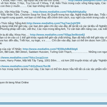
 Y Khoa, Kiến Thức, tập luyện để trao dồi sức khỏe………:
http://www.mediafire.com/?u
về Sức Khỏe, Y Học, Tra Cứu về Y Khoa, Y tế, Kiến Thức trong cuộc sống hằng ngày, Các b
h con theo ý muốn…….. Các bạn không nên bỏ qua.
Thức, Văn Hóa Đặc Trưng….:
http://www.mediafire.com/?64q4dhfgka5iy
ắc Nhân Tâm, Chicken Soup for Soul, Bí Quyết trong học tập, Nghệ thuật lãnh đạo, Thắc mắ
i người xung quanh, nơi bạn có thể thay đổi chính tính cách, suy nghỉ của mình trong cuộc 
ến Thức bằng Tiếng Anh:
http://www.mediafire.com/?hg7rao1qhf3f4
 dụng nhất thế giới này, các bạn đơn giản chỉ cần vào đây để tải tất cả các tài liệu về Nghiên 
, Phương pháp viết văn, viết thư, Các mẹo trong tiếng Anh, Từ căn bản đến nâng cao, các ki
yện lạ đó đây, Khoa Học…:
http://www.mediafire.com/?83gp3w0bste62
ạn có tin vào có 1 thế giới khác ngoài thế giới vật chất không, Bạn đã hiểu hết thế giới nà
 học đến đâu, Triết học, sự logic, v.v……. Chỉ cần vào đây, bạn có thể tìm được hơn 130 đầ
ác
ng của các Vĩ Nhân:
http://www.mediafire.com/?8330uh8b83dg6
Sơn, Bill Gate, Bill Clinton, Saddam Hussien, Tưởng Giới Thạch,……………… Những con ngư
p://www.mediafire.com/?fdcc1xcpj1csn
rown, Harry Potter, Mật Mã Tây Tạng, 1001 Đêm….. và hơn 200 truyện khác sẽ gây “Nghiện
p://www.mediafire.com/?dt2y2twm7bn36
n học trong nước tại khu vực này, Các bạn có thể tìm được hầu hết tất cả các tác phẩm nổi
yen thi tieng Nhat Online