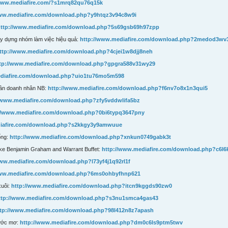
/www.mediafire.com/?s1mrq82qu76q15k
www.mediafire.com/download.php?y9htqz3v94c8w9i
http://www.mediafire.com/download.php?5s69gsb69h97zpp
ây dựng nhóm làm việc hiệu quả:
http://www.mediafire.com/download.php?2medod3w
ttp://www.mediafire.com/download.php?4cjei1w8djj8neh
tp://www.mediafire.com/download.php?gpgra588v31wy29
ediafire.com/download.php?uio1tu76mo5m598
hần doanh nhân NB:
http://www.mediafire.com/download.php?f6nv7o8x1n3qui5
//www.mediafire.com/download.php?zfy5vddwlifa5bz
//www.mediafire.com/download.php?0bi6typq3647pny
diafire.com/download.php?s2kkgy3y9amwuue
ống:
http://www.mediafire.com/download.php?xnkun0749gabk3t
ke Benjamin Graham and Warrant Buffet:
http://www.mediafire.com/download.php?c6l
www.mediafire.com/download.php?l73yf4j1q92rl1f
www.mediafire.com/download.php?6ms0ohbyfhnp621
xuôi:
http://www.mediafire.com/download.php?itcn9kggds90zw0
ttp://www.mediafire.com/download.php?s3nu1smca4gas43
tp://www.mediafire.com/download.php?98l412n8z7apash
 ước mơ:
http://www.mediafire.com/download.php?dm0c6ls9ptm5twv