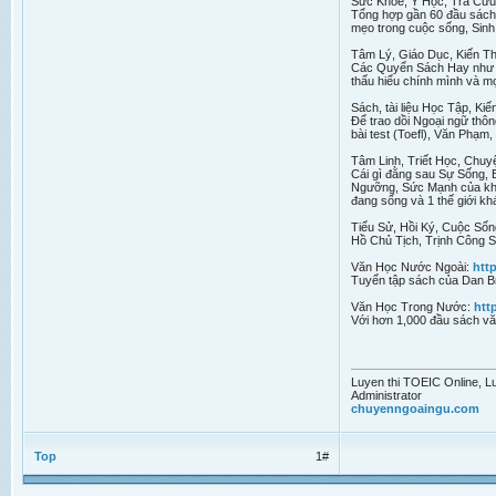
Sức Khỏe, Y Học, Tra Cứu
Tổng hợp gần 60 đầu sách 
mẹo trong cuộc sống, Sin
Tâm Lý, Giáo Dục, Kiến 
Các Quyển Sách Hay như “Đ
thấu hiểu chính mình và mọ
Sách, tài liệu Học Tập, Ki
Để trao dồi Ngoại ngữ thông
bài test (Toefl), Văn Phạm
Tâm Linh, Triết Học, Chu
Cái gì đằng sau Sự Sống, B
Ngưỡng, Sức Mạnh của khoa
đang sống và 1 thế giới kh
Tiểu Sử, Hồi Ký, Cuộc Số
Hồ Chủ Tịch, Trịnh Công 
Văn Học Nước Ngoài:
htt
Tuyển tập sách của Dan B
Văn Học Trong Nước:
htt
Với hơn 1,000 đầu sách vă
Luyen thi TOEIC Online, Lu
Administrator
chuyenngoaingu.com
Top
1#