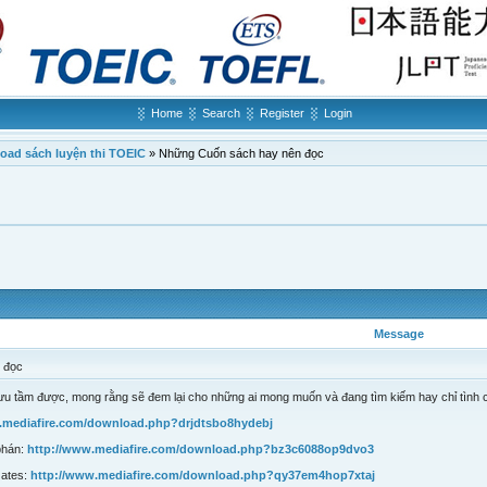
Home
Search
Register
Login
oad sách luyện thi TOEIC
»
Những Cuốn sách hay nên đọc
Message
 đọc
u tầm được, mong rằng sẽ đem lại cho những ai mong muốn và đang tìm kiếm hay chỉ tình c
.mediafire.com/download.php?drjdtsbo8hydebj
phán:
http://www.mediafire.com/download.php?bz3c6088op9dvo3
Gates:
http://www.mediafire.com/download.php?qy37em4hop7xtaj