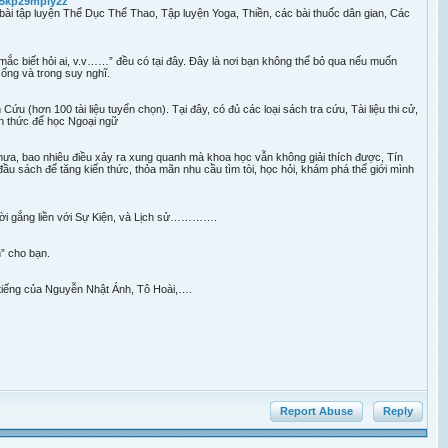
n5kp29mpiy2z
ài tập luyện Thể Dục Thể Thao, Tập luyện Yoga, Thiền, các bài thuốc dân gian, Các
c biết hỏi ai, v.v……” đều có tại đây. Đây là nơi bạn không thể bỏ qua nếu muốn
sống và trong suy nghĩ.
Cứu (hơn 100 tài liệu tuyển chọn). Tại đây, có đủ các loại sách tra cứu, Tài liệu thi cử,
ến thức để học Ngoại ngữ
y chưa, bao nhiêu điều xảy ra xung quanh mà khoa học vẫn không giải thích được, Tín
u sách để tăng kiến thức, thỏa mãn nhu cầu tìm tòi, học hỏi, khám phá thế giới mình
ời gắng liền với Sự Kiện, và Lịch sử………….
” cho bạn.
 tiếng của Nguyễn Nhật Ánh, Tô Hoài,….
Report Abuse
Reply