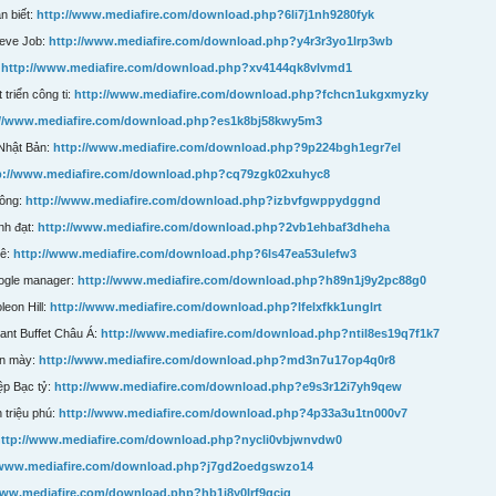
n biết:
http://www.mediafire.com/download.php?6li7j1nh9280fyk
teve Job:
http://www.mediafire.com/download.php?y4r3r3yo1lrp3wb
:
http://www.mediafire.com/download.php?xv4144qk8vlvmd1
 triển công ti:
http://www.mediafire.com/download.php?fchcn1ukgxmyzky
://www.mediafire.com/download.php?es1k8bj58kwy5m3
 Nhật Bản:
http://www.mediafire.com/download.php?9p224bgh1egr7el
p://www.mediafire.com/download.php?cq79zgk02xuhyc8
công:
http://www.mediafire.com/download.php?izbvfgwppydggnd
ành đạt:
http://www.mediafire.com/download.php?2vb1ehbaf3dheha
mê:
http://www.mediafire.com/download.php?6ls47ea53ulefw3
oogle manager:
http://www.mediafire.com/download.php?h89n1j9y2pc88g0
leon Hill:
http://www.mediafire.com/download.php?lfelxfkk1unglrt
rant Buffet Châu Á:
http://www.mediafire.com/download.php?ntil8es19q7f1k7
ăn mày:
http://www.mediafire.com/download.php?md3n7u17op4q0r8
ệp Bạc tỷ:
http://www.mediafire.com/download.php?e9s3r12i7yh9qew
h triệu phú:
http://www.mediafire.com/download.php?4p33a3u1tn000v7
ttp://www.mediafire.com/download.php?nycli0vbjwnvdw0
/www.mediafire.com/download.php?j7gd2oedgswzo14
www.mediafire.com/download.php?hb1j8y0lrf9gcjg