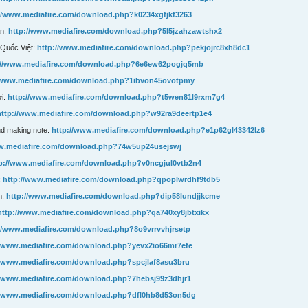
://www.mediafire.com/download.php?k0234xgfjkf3263
án:
http://www.mediafire.com/download.php?5l5jzahzawtshx2
 Quốc Việt:
http://www.mediafire.com/download.php?pekjojrc8xh8dc1
://www.mediafire.com/download.php?6e6ew62pogjq5mb
//www.mediafire.com/download.php?1ibvon45ovotpmy
ời:
http://www.mediafire.com/download.php?t5wen81l9rxm7g4
http://www.mediafire.com/download.php?w92ra9deertp1e4
d making note:
http://www.mediafire.com/download.php?e1p62gl43342lz6
ww.mediafire.com/download.php?74w5up24usejswj
p://www.mediafire.com/download.php?v0ncgjul0vtb2n4
:
http://www.mediafire.com/download.php?qpoplwrdhf9tdb5
m:
http://www.mediafire.com/download.php?dip58lundjjkcme
http://www.mediafire.com/download.php?qa740xy8jbtxikx
//www.mediafire.com/download.php?8o9vrrvvhjrsetp
//www.mediafire.com/download.php?yevx2io66mr7efe
//www.mediafire.com/download.php?spcjlaf8asu3bru
//www.mediafire.com/download.php?7hebsj99z3dhjr1
//www.mediafire.com/download.php?dfl0hb8d53on5dg