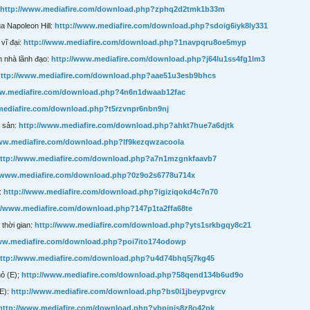
http://www.mediafire.com/download.php?zphq2d2tmk1b33m
a Napoleon Hill:
http://www.mediafire.com/download.php?sdoig6iyk8ly331
vĩ đại:
http://www.mediafire.com/download.php?1navpqru8oe5myp
h nhà lãnh đạo:
http://www.mediafire.com/download.php?j64lu1ss4fg1lm3
ttp://www.mediafire.com/download.php?aae51u3esb9bhcs
ww.mediafire.com/download.php?4n6n1dwaab12fac
mediafire.com/download.php?t5rzvnpr6nbn9nj
g sản:
http://www.mediafire.com/download.php?ahkt7hue7a6djtk
www.mediafire.com/download.php?lf9kezqwzacoola
ttp://www.mediafire.com/download.php?a7n1mzgnkfaavb7
//www.mediafire.com/download.php?0z9o2s6778u714x
:
http://www.mediafire.com/download.php?igiziqokd4c7n70
//www.mediafire.com/download.php?147p1ta2ffa68te
 thời gian:
http://www.mediafire.com/download.php?yts1srkbgqy8c21
www.mediafire.com/download.php?poi7ito174odowp
ttp://www.mediafire.com/download.php?u4d74bhq5j7kg45
hỏ (E);
http://www.mediafire.com/download.php?58qend134b6ud9o
(E):
http://www.mediafire.com/download.php?bs0i1jbeypvgrcv
http://www.mediafire.com/download.php?vbpjpjs8z8o42pk