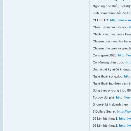
Ngôn ngữ cơ thể (English)
Kinh doanh bằng tốc độ tư 
CEO ở TQ:
http://www.m
Chiếc Lexus và cây ô liu:
h
Chinh phục mục tiêu – Bri
Chuyện con mèo dạy hải â
Chuyện chú gián và giải ph
Con người 80/20:
http://
Con đường phía trước:
ht
Đọc vị bất kỳ ai để không b
Nghệ thuật sống.doc:
htt
Nghệ thuật tạo thiện cảm tr
Sống theo phương thức 80
Tư duy đột phá:
http://w
Bí quyết kinh doanh theo 
7 Dollars Secret:
http://w
36 kế nhân hòa 1:
http://
36 kế nhân hòa 2:
http:/