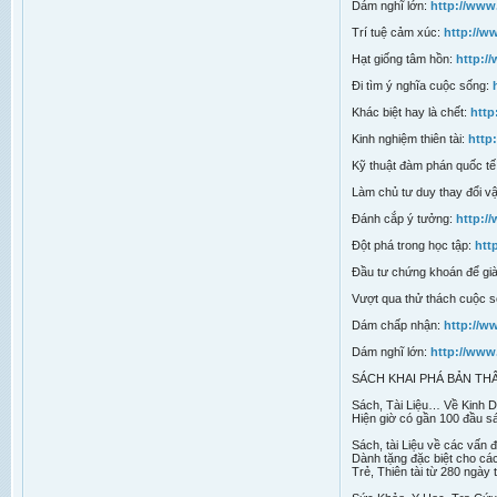
Dám nghĩ lớn:
http://www
Trí tuệ cảm xúc:
http://
Hạt giống tâm hồn:
http:/
Đi tìm ý nghĩa cuộc sống:
Khác biệt hay là chết:
http
Kinh nghiệm thiên tài:
http
Kỹ thuật đàm phán quốc tế
Làm chủ tư duy thay đổi 
Đánh cắp ý tưởng:
http:/
Đột phá trong học tập:
htt
Đầu tư chứng khoán để gi
Vượt qua thử thách cuộc 
Dám chấp nhận:
http://w
Dám nghĩ lớn:
http://www
SÁCH KHAI PHÁ BẢN TH
Sách, Tài Liệu… Về Kinh D
Hiện giờ có gần 100 đầu s
Sách, tài Liệu về các vấ
Dành tặng đặc biệt cho cá
Trẻ, Thiên tài từ 280 ngày