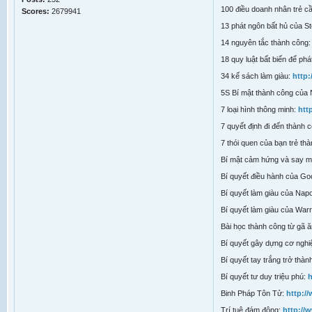
100 điều doanh nhân trẻ cầ
Scores:
2679941
13 phát ngôn bất hủ của S
14 nguyên tắc thành công
18 quy luật bất biến để phát
34 kế sách làm giàu:
http
5S Bí mật thành công của
7 loại hình thông minh:
htt
7 quyết định đi đến thành 
7 thói quen của bạn trẻ th
Bí mật cảm hứng và say 
Bí quyết điều hành của G
Bí quyết làm giàu của Napo
Bí quyết làm giàu của War
Bài học thành công từ gã 
Bí quyết gây dựng cơ nghi
Bí quyết tay trắng trở thàn
Bí quyết tư duy triệu phú:
h
Binh Pháp Tôn Tử:
http:/
Trí tuệ đám đông:
http://