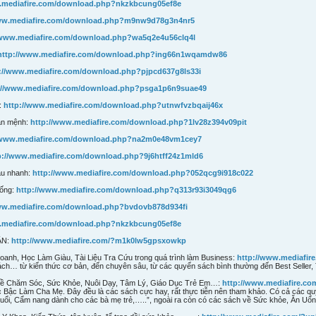
.mediafire.com/download.php?nkzkbcung05ef8e
www.mediafire.com/download.php?m9nw9d78g3n4nr5
/www.mediafire.com/download.php?wa5q2e4u56clq4l
http://www.mediafire.com/download.php?ing66n1wqamdw86
://www.mediafire.com/download.php?pjpcd637g8ls33i
://www.mediafire.com/download.php?psga1p6n9suae49
:
http://www.mediafire.com/download.php?utnwfvzbqaij46x
vận mệnh:
http://www.mediafire.com/download.php?1lv28z394v09pit
/www.mediafire.com/download.php?na2m0e48vm1cey7
p://www.mediafire.com/download.php?9j6htff24z1mld6
àu nhanh:
http://www.mediafire.com/download.php?052qcg9i918c022
sống:
http://www.mediafire.com/download.php?q313r93i3049qg6
ww.mediafire.com/download.php?bvdovb878d934fi
.mediafire.com/download.php?nkzkbcung05ef8e
ÂN:
http://www.mediafire.com/?m1k0lw5gpsxowkp
oanh, Học Làm Giàu, Tài Liệu Tra Cứu trong quá trình làm Business:
http://www.mediafir
ách… từ kiến thức cơ bản, đến chuyên sâu, từ các quyển sách bình thường đến Best Selle
n đề Chăm Sóc, Sức Khỏe, Nuôi Dạy, Tâm Lý, Giáo Dục Trẻ Em…:
http://www.mediafire.c
c Bậc Làm Cha Mẹ. Đây đều là các sách cực hay, rất thực tiễn nên tham khảo. Có cả các 
 tuổi, Cẩm nang dành cho các bà mẹ trẻ,…..”, ngoài ra còn có các sách về Sức khỏe, Ăn Uốn