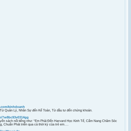
e.com/kinhdoanh
r, Từ Quản Lý, Nhân Sự đến Kế Toán, Từ đầu tư đến chứng khoán.
om/?w8bc93v0314gg
quyển sách nổi tiếng như: “Em Phải Đến Harvard Học Kinh Tế, Cẩm Nang Chăm Sóc
g, Chuẩn Phát triển qua cá thời kỳ của trẻ em….