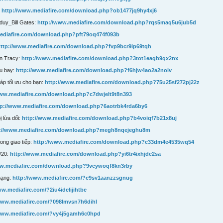
:
http://www.mediafire.com/download.php?ob1477jq9hy4xj6
duy_Bill Gates:
http://www.mediafire.com/download.php?rqs5maq5u6jub5d
ediafire.com/download.php?pft79oq474f093b
ttp://www.mediafire.com/download.php?fvp9bcr9ip69tqh
an Tracy:
http://www.mediafire.com/download.php?3tot1eagb9qx2nx
u bay:
http://www.mediafire.com/download.php?f6hjw4ao2a2nolv
áp tối ưu cho bạn:
http://www.mediafire.com/download.php?75u25sf272pj22z
www.mediafire.com/download.php?c7dwjelt9t8n393
tp://www.mediafire.com/download.php?6aotrbk4rda6by6
ị lừa dối:
http://www.mediafire.com/download.php?b4voiqf7b21x8uj
p://www.mediafire.com/download.php?megh8nqejeghu8m
ong giao tiếp:
http://www.mediafire.com/download.php?c33dm4e4535wq54
/20:
http://www.mediafire.com/download.php?yi6tr4ixhjdc2sa
ww.mediafire.com/download.php?9vcywoqf8kn3rby
mạng:
http://www.mediafire.com/?c9sv1aanzzsgnug
ww.mediafire.com/?2iu4idelijihtbe
www.mediafire.com/?098lmvsn7h6dihl
/www.mediafire.com/?vy4j5gamh6c0hpd