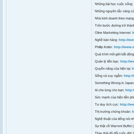
Những bài học cuộc sống:
Những nguyên tắc vàng củ
Nhà kinh doanh theo mạng 
Trên bước đường trở thàn
Oline Marketting Internet:
h
Nghề bán hàng:
http://w
Phillip Kotler:
http://www.
Quá trình môi giới bất độn
Quản lý tiền bạc:
http://
Quyền năng của hiện tại:
h
Sống và suy ngẫm:
http:
Something Wrong in Japan
Ai che lưng cho bạn:
http:
Sức mạnh của hiện tiền phi
Tư duy tích cực:
http://
Thị trường chứng khoán:
h
Nghệ thuật của tiếng nói n
Sự thật về Warrent Buffet 
Thay thái độ đổi cuộc đời: