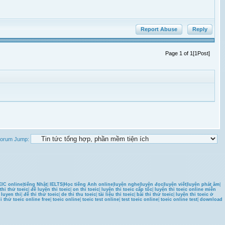
Report Abuse
Reply
Page 1 of 1[1Post]
orum Jump:
IC online
|
tiếng Nhật
|
IELTS
|
Học tiếng Anh online
|
luyện nghe
|
luyện đọc
|
luyện viết
|
luyện phát âm
|
thi thử toeic
|
đề luyện thi toeic
|
on thi toeic
|
luyện thi toeic cấp tốc
|
luyện thi toeic online miễn
u luyen thi
|
đề thi thử toeic
|
de thi thu toeic
|
tài liệu thi toeic
|
bài thi thử toeic
|
luyện thi toeic ở
hi thử toeic online free
|
toeic online
|
toeic test online
|
test toeic online
|
toeic online test
|
download