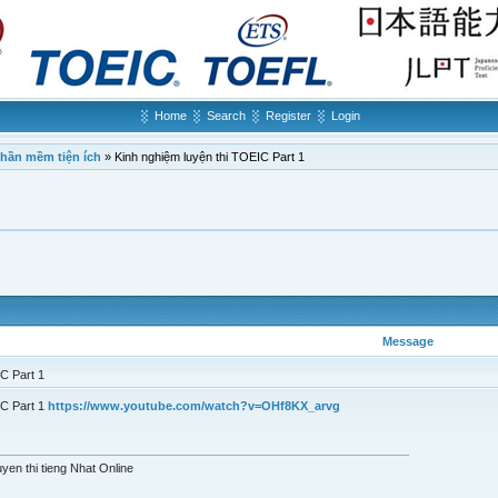
Home
Search
Register
Login
phần mềm tiện ích
»
Kinh nghiệm luyện thi TOEIC Part 1
Message
C Part 1
IC Part 1
https://www.youtube.com/watch?v=OHf8KX_arvg
yen thi tieng Nhat Online