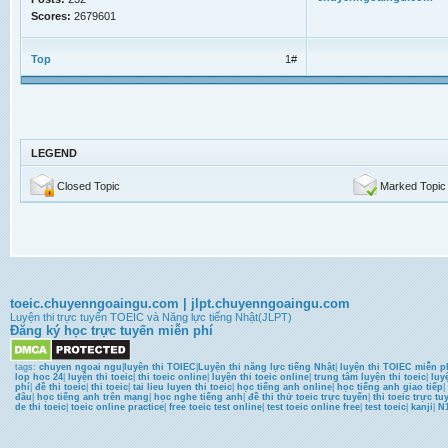
Scores:
2679601
Top
1#
LEGEND
Closed Topic
Marked Topic
toeic.chuyenngoaingu.com
|
jlpt.chuyenngoaingu.com
Luyện thi trực tuyến TOEIC và Năng lực tiếng Nhật(JLPT)
Đăng ký học trực tuyến miễn phí
tags:
chuyen ngoai ngu
|
luyện thi TOIEC
|
Luyện thi năng lực tiếng Nhật
|
luyện thi TOIEC miễn p
lop hoc 24
|
luyện thi toeic
|
thi toeic online
|
luyện thi toeic online
|
trung tâm luyện thi toeic
|
luy
phí
|
đề thi toeic
|
thi toeic
|
tai lieu luyen thi toeic
|
học tiếng anh online
|
học tiếng anh giao tiếp
|
đâu
|
học tiếng anh trên mạng
|
học nghe tiếng anh
|
đề thi thử toeic trực tuyến
|
thi toeic trực tu
de thi toeic
|
toeic online practice
|
free toeic test online
|
test toeic online free
|
test toeic
|
kanji
|
N