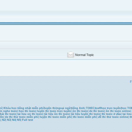
Normal Topic
F
hí
|
Khóa học tiếng nhật miễn phí
|
luyện thi
|
ngoại ngữ
|
tiếng Anh
|
TOIEC
|
toefl
học trực tuyến
|
học TOE
ện nghe toeic
|
học thi toeic
|
luyện thi toeic trực tuyến
|
ôn thi toeic
|
de thi toeic
|
ôn thi toeic online
|
bài thi toeic
|
tai lieu on thi toeic
|
tài liệu ôn thi toeic
|
tài liệu luyện thi toeic
|
thi toeic ở đâu
|
tai lie
yến
|
de thi thử toeic miễn phí
|
luyện thi toeic miễn phí
|
thi toeic miễn phí
|
đề thi thử toeic online
|
t
1
|
N2
|
N3
|
N4
|
N5
|
Full test