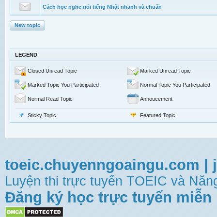
Cách học nghe nói tiếng Nhật nhanh và chuẩn
New topic
LEGEND
Closed Unread Topic
Marked Unread Topic
Marked Topic You Participated
Normal Topic You Participated
Normal Read Topic
Annoucement
Sticky Topic
Featured Topic
toeic.chuyenngoaingu.com
|
Luyện thi trực tuyến TOEIC và Năng
Đăng ký học trực tuyến miễn 