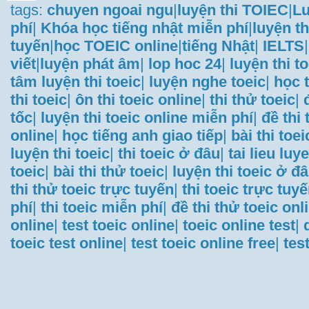
tags:
chuyen ngoai ngu
|
luyện thi TOIEC
|
Lu
phí
|
Khóa học tiếng nhật miễn phí
|
luyện th
tuyến
|
học TOEIC online
|
tiếng Nhật
|
IELTS
|
viết
|
luyện phát âm
|
lop hoc 24
|
luyện thi t
tâm luyện thi toeic
|
luyện nghe toeic
|
học t
thi toeic
|
ôn thi toeic online
|
thi thử toeic
|
tốc
|
luyện thi toeic online miễn phí
|
đề thi
online
|
học tiếng anh giao tiếp
|
bài thi toei
luyện thi toeic
|
thi toeic ở đâu
|
tai lieu luye
toeic
|
bài thi thử toeic
|
luyện thi toeic ở đ
thi thử toeic trực tuyến
|
thi toeic trực tuy
phí
|
thi toeic miễn phí
|
đề thi thử toeic onl
online
|
test toeic online
|
toeic online test
|
toeic test online
|
test toeic online free
|
tes